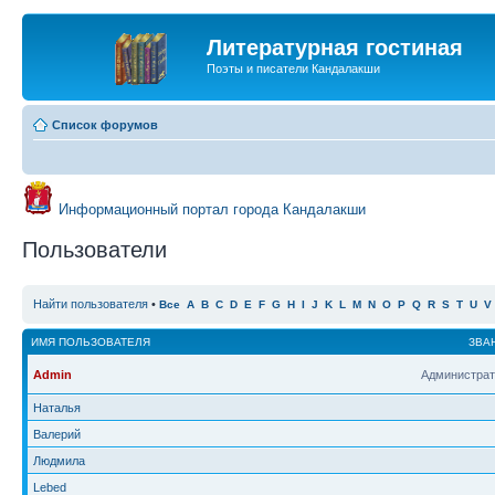
Литературная гостиная
Поэты и писатели Кандалакши
Список форумов
Информационный портал города Кандалакши
Пользователи
Найти пользователя
•
Все
A
B
C
D
E
F
G
H
I
J
K
L
M
N
O
P
Q
R
S
T
U
V
ИМЯ ПОЛЬЗОВАТЕЛЯ
ЗВА
Admin
Администрат
Наталья
Валерий
Людмила
Lebed