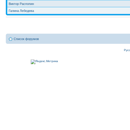
Виктор Распопин
Галина Лебедева
Список форумов
Рус