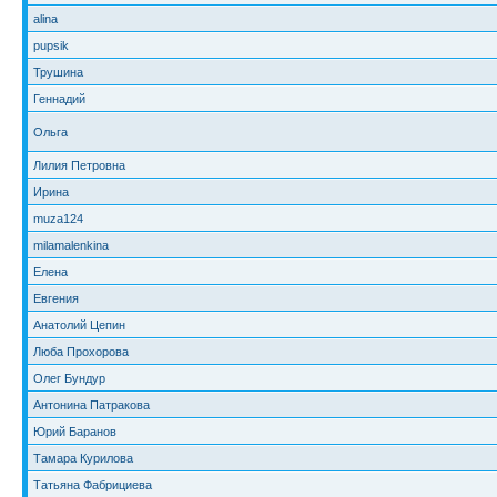
alina
pupsik
Трушина
Геннадий
Ольга
Лилия Петровна
Ирина
muza124
milamalenkina
Елена
Евгения
Анатолий Цепин
Люба Прохорова
Олег Бундур
Антонина Патракова
Юрий Баранов
Тамара Курилова
Татьяна Фабрициева