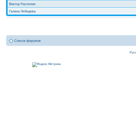
Виктор Распопин
Галина Лебедева
Список форумов
Рус