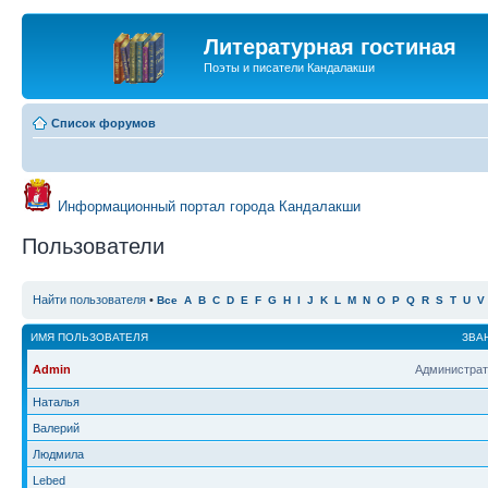
Литературная гостиная
Поэты и писатели Кандалакши
Список форумов
Информационный портал города Кандалакши
Пользователи
Найти пользователя
•
Все
A
B
C
D
E
F
G
H
I
J
K
L
M
N
O
P
Q
R
S
T
U
V
ИМЯ ПОЛЬЗОВАТЕЛЯ
ЗВА
Admin
Администрат
Наталья
Валерий
Людмила
Lebed