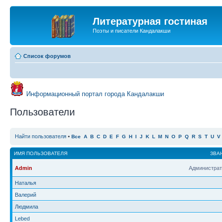
Литературная гостиная
Поэты и писатели Кандалакши
Список форумов
Информационный портал города Кандалакши
Пользователи
Найти пользователя
•
Все
A
B
C
D
E
F
G
H
I
J
K
L
M
N
O
P
Q
R
S
T
U
V
ИМЯ ПОЛЬЗОВАТЕЛЯ
ЗВА
Admin
Администрат
Наталья
Валерий
Людмила
Lebed