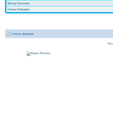
Виктор Распопин
Галина Лебедева
Список форумов
Рус