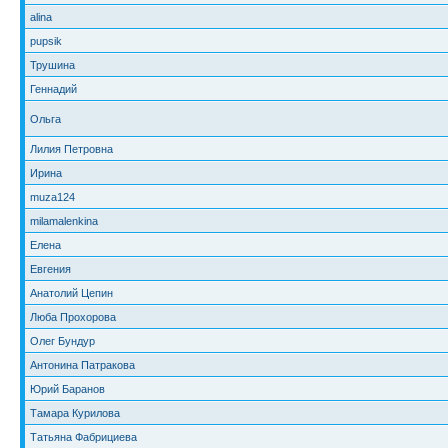
alina
pupsik
Трушина
Геннадий
Ольга
Лилия Петровна
Ирина
muza124
milamalenkina
Елена
Евгения
Анатолий Цепин
Люба Прохорова
Олег Бундур
Антонина Патракова
Юрий Баранов
Тамара Курилова
Татьяна Фабрициева