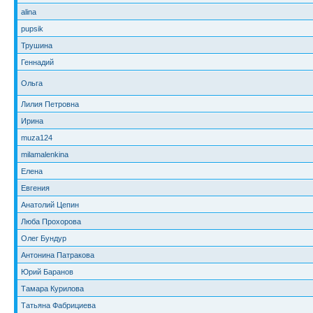
alina
pupsik
Трушина
Геннадий
Ольга
Лилия Петровна
Ирина
muza124
milamalenkina
Елена
Евгения
Анатолий Цепин
Люба Прохорова
Олег Бундур
Антонина Патракова
Юрий Баранов
Тамара Курилова
Татьяна Фабрициева