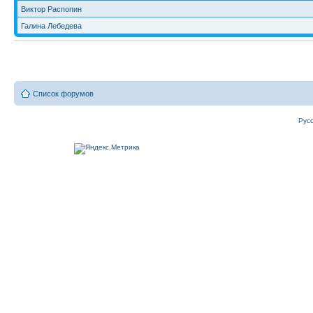
Виктор Распопин
Галина Лебедева
Список форумов
Рус