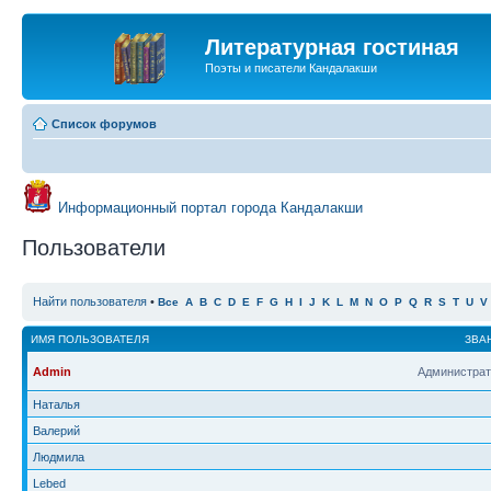
Литературная гостиная
Поэты и писатели Кандалакши
Список форумов
Информационный портал города Кандалакши
Пользователи
Найти пользователя
•
Все
A
B
C
D
E
F
G
H
I
J
K
L
M
N
O
P
Q
R
S
T
U
V
ИМЯ ПОЛЬЗОВАТЕЛЯ
ЗВА
Admin
Администрат
Наталья
Валерий
Людмила
Lebed