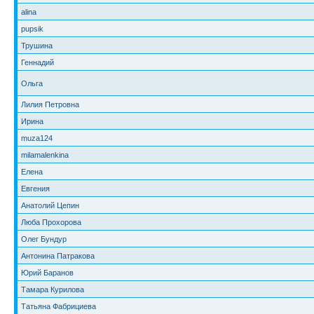
alina
pupsik
Трушина
Геннадий
Ольга
Лилия Петровна
Ирина
muza124
milamalenkina
Елена
Евгения
Анатолий Цепин
Люба Прохорова
Олег Бундур
Антонина Патракова
Юрий Баранов
Тамара Курилова
Татьяна Фабрициева