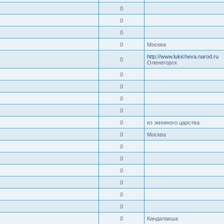
0
0
0
0
Москва
http://www.lukicheva.narod.ru
0
Оленегорск
0
0
0
0
0
из змеиного царства
0
Москва
0
0
0
0
0
0
0
Кандалакша