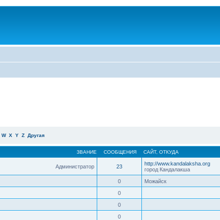
W
X
Y
Z
Другая
ЗВАНИЕ
СООБЩЕНИЯ
САЙТ
,
ОТКУДА
http://www.kandalaksha.org
Администратор
23
город Кандалакша
0
Можайск
0
0
0