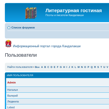
Литературная гостиная
Поэты и писатели Кандалакши
Список форумов
Информационный портал города Кандалакши
Пользователи
Найти пользователя
•
Все
A
B
C
D
E
F
G
H
I
J
K
L
M
N
O
P
Q
R
S
T
U
V
ИМЯ ПОЛЬЗОВАТЕЛЯ
Admin
Наталья
Валерий
Людмила
Lebed