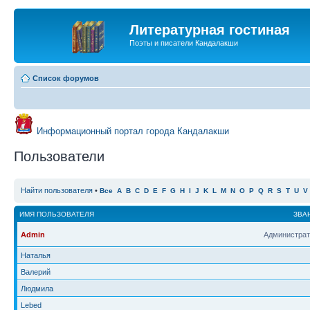
Литературная гостиная
Поэты и писатели Кандалакши
Список форумов
Информационный портал города Кандалакши
Пользователи
Найти пользователя
•
Все
A
B
C
D
E
F
G
H
I
J
K
L
M
N
O
P
Q
R
S
T
U
V
ИМЯ ПОЛЬЗОВАТЕЛЯ
ЗВА
Admin
Администрат
Наталья
Валерий
Людмила
Lebed