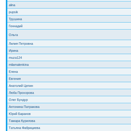
alina
pupsik
Трушина
Геннадий
Ольга
Лилия Петровна
Ирина
muza124
milamalenkina
Елена
Евгения
Анатолий Цепин
Люба Прохорова
Олег Бундур
Антонина Патракова
Юрий Баранов
Тамара Курилова
Татьяна Фабрициева