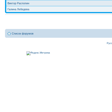
Виктор Распопин
Галина Лебедева
Список форумов
Рус