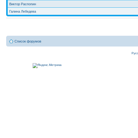
Виктор Распопин
Галина Лебедева
Список форумов
Рус