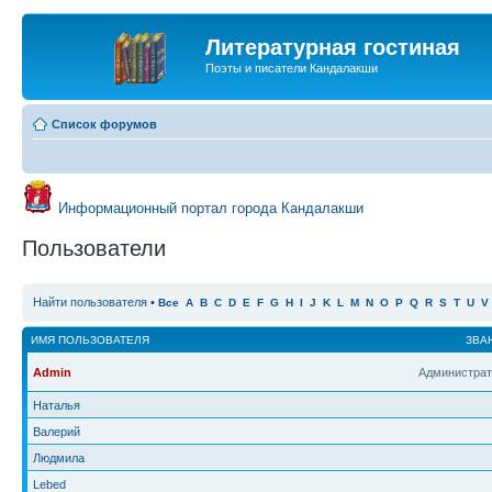
Литературная гостиная
Поэты и писатели Кандалакши
Список форумов
Информационный портал города Кандалакши
Пользователи
Найти пользователя
•
Все
A
B
C
D
E
F
G
H
I
J
K
L
M
N
O
P
Q
R
S
T
U
V
ИМЯ ПОЛЬЗОВАТЕЛЯ
ЗВА
Admin
Администрат
Наталья
Валерий
Людмила
Lebed