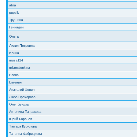
alina
pupsik
Трушина
Геннадий
Ольга
Лилия Петровна
Ирина
muza124
milamalenkina
Елена
Евгения
Анатолий Цепин
Люба Прохорова
Олег Бундур
Антонина Патракова
Юрий Баранов
Тамара Курилова
Татьяна Фабрициева