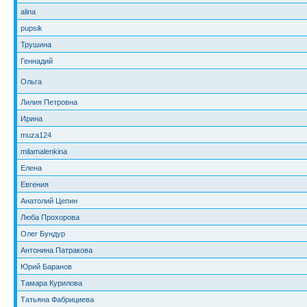
alina
pupsik
Трушина
Геннадий
Ольга
Лилия Петровна
Ирина
muza124
milamalenkina
Елена
Евгения
Анатолий Цепин
Люба Прохорова
Олег Бундур
Антонина Патракова
Юрий Баранов
Тамара Курилова
Татьяна Фабрициева