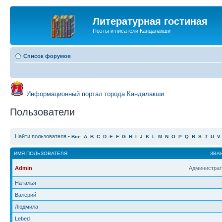
Литературная гостиная
Поэты и писатели Кандалакши
Список форумов
Информационный портал города Кандалакши
Пользователи
Найти пользователя
•
Все
A
B
C
D
E
F
G
H
I
J
K
L
M
N
O
P
Q
R
S
T
U
V
ИМЯ ПОЛЬЗОВАТЕЛЯ
ЗВА
Admin
Администрат
Наталья
Валерий
Людмила
Lebed