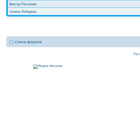
Виктор Распопин
Галина Лебедева
Список форумов
Рус