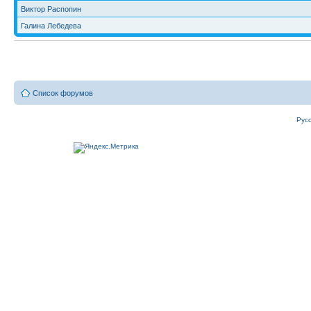
Виктор Распопин
Галина Лебедева
Список форумов
Рус