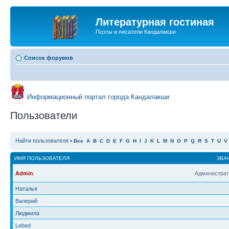
Литературная гостиная
Поэты и писатели Кандалакши
Список форумов
Информационный портал города Кандалакши
Пользователи
Найти пользователя
•
Все
A
B
C
D
E
F
G
H
I
J
K
L
M
N
O
P
Q
R
S
T
U
V
ИМЯ ПОЛЬЗОВАТЕЛЯ
ЗВА
Admin
Администрат
Наталья
Валерий
Людмила
Lebed