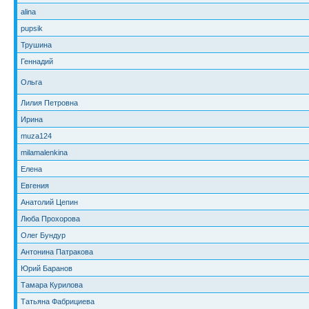
alina
pupsik
Трушина
Геннадий
Ольга
Лилия Петровна
Ирина
muza124
milamalenkina
Елена
Евгения
Анатолий Цепин
Люба Прохорова
Олег Бундур
Антонина Патракова
Юрий Баранов
Тамара Курилова
Татьяна Фабрициева