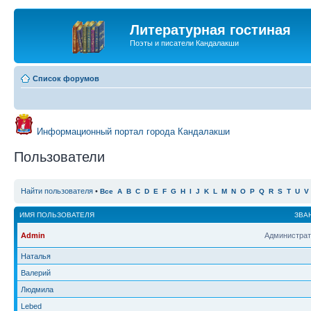
Литературная гостиная
Поэты и писатели Кандалакши
Список форумов
Информационный портал города Кандалакши
Пользователи
Найти пользователя
•
Все
A
B
C
D
E
F
G
H
I
J
K
L
M
N
O
P
Q
R
S
T
U
V
ИМЯ ПОЛЬЗОВАТЕЛЯ
ЗВА
Admin
Администрат
Наталья
Валерий
Людмила
Lebed