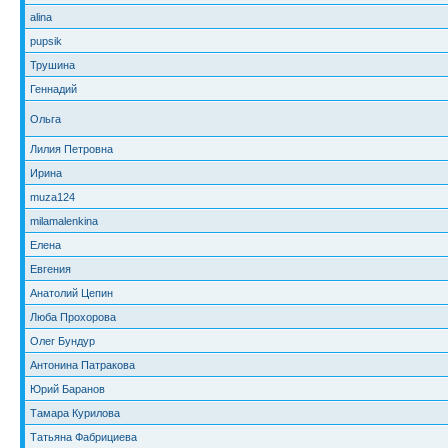
alina
pupsik
Трушина
Геннадий
Ольга
Лилия Петровна
Ирина
muza124
milamalenkina
Елена
Евгения
Анатолий Цепин
Люба Прохорова
Олег Бундур
Антонина Патракова
Юрий Баранов
Тамара Курилова
Татьяна Фабрициева