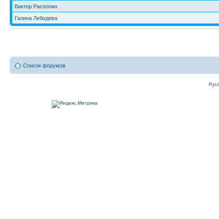
Виктор Распопин
Галина Лебедева
Список форумов
Рус