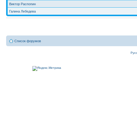
Виктор Распопин
Галина Лебедева
Список форумов
Рус