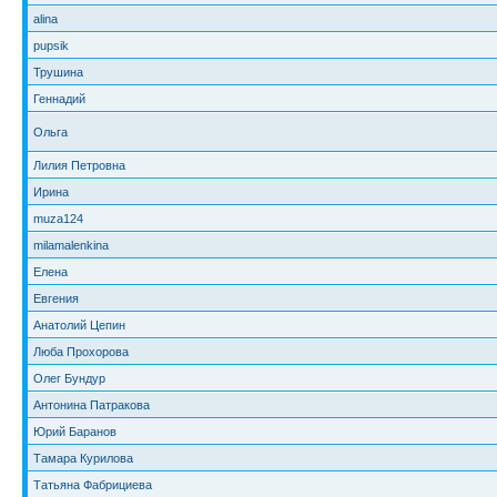
alina
pupsik
Трушина
Геннадий
Ольга
Лилия Петровна
Ирина
muza124
milamalenkina
Елена
Евгения
Анатолий Цепин
Люба Прохорова
Олег Бундур
Антонина Патракова
Юрий Баранов
Тамара Курилова
Татьяна Фабрициева