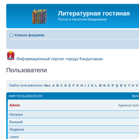
Литературная гостиная
Поэты и писатели Кандалакши
Список форумов
Информационный портал города Кандалакши
Пользователи
Найти пользователя
•
Все
A
B
C
D
E
F
G
H
I
J
K
L
M
N
O
P
Q
R
S
T
U
V
ИМЯ ПОЛЬЗОВАТЕЛЯ
ЗВА
Admin
Администрат
Наталья
Валерий
Людмила
Lebed