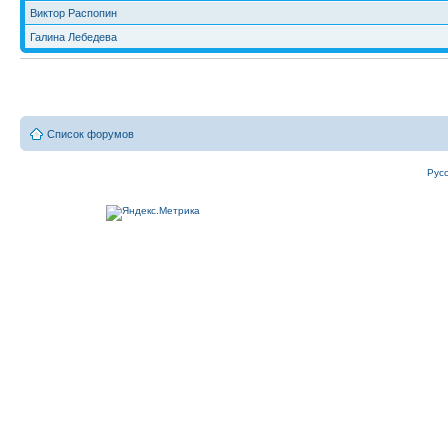
Виктор Распопин
Галина Лебедева
Список форумов
Рус