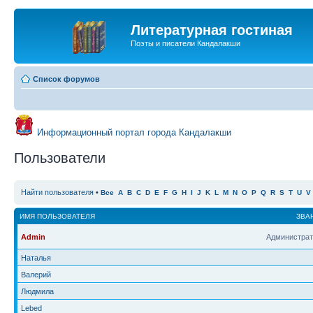
Литературная гостиная
Поэты и писатели Кандалакши
Список форумов
Информационный портал города Кандалакши
Пользователи
Найти пользователя
•
Все
A
B
C
D
E
F
G
H
I
J
K
L
M
N
O
P
Q
R
S
T
U
V
ИМЯ ПОЛЬЗОВАТЕЛЯ
ЗВА
Admin
Администрат
Наталья
Валерий
Людмила
Lebed