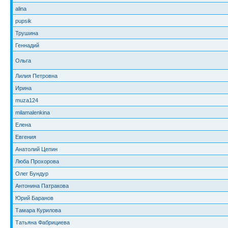
alina
pupsik
Трушина
Геннадий
Ольга
Лилия Петровна
Ирина
muza124
milamalenkina
Елена
Евгения
Анатолий Цепин
Люба Прохорова
Олег Бундур
Антонина Патракова
Юрий Баранов
Тамара Курилова
Татьяна Фабрициева