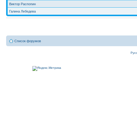
Виктор Распопин
Галина Лебедева
Список форумов
Рус