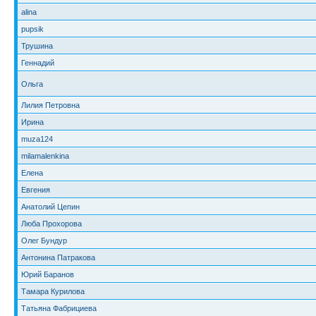
alina
pupsik
Трушина
Геннадий
Ольга
Лилия Петровна
Ирина
muza124
milamalenkina
Елена
Евгения
Анатолий Цепин
Люба Прохорова
Олег Бундур
Антонина Патракова
Юрий Баранов
Тамара Курилова
Татьяна Фабрициева