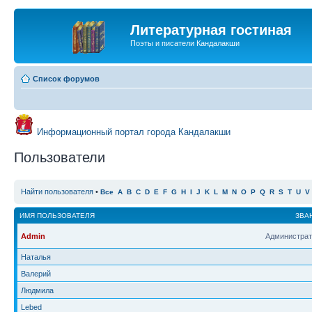
Литературная гостиная
Поэты и писатели Кандалакши
Список форумов
Информационный портал города Кандалакши
Пользователи
Найти пользователя
•
Все
A
B
C
D
E
F
G
H
I
J
K
L
M
N
O
P
Q
R
S
T
U
V
ИМЯ ПОЛЬЗОВАТЕЛЯ
ЗВА
Admin
Администрат
Наталья
Валерий
Людмила
Lebed