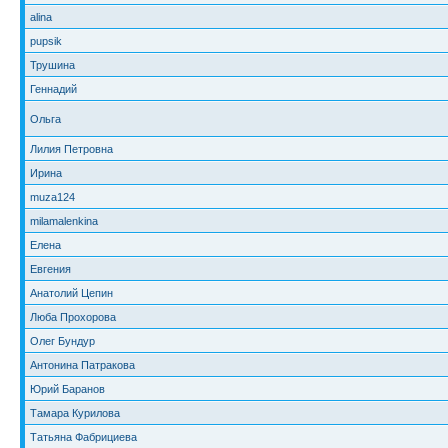
alina
pupsik
Трушина
Геннадий
Ольга
Лилия Петровна
Ирина
muza124
milamalenkina
Елена
Евгения
Анатолий Цепин
Люба Прохорова
Олег Бундур
Антонина Патракова
Юрий Баранов
Тамара Курилова
Татьяна Фабрициева