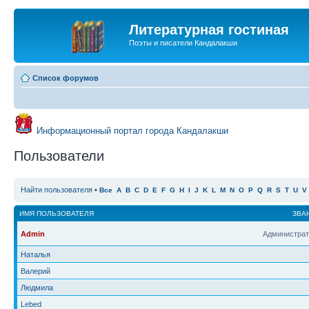
Литературная гостиная
Поэты и писатели Кандалакши
Список форумов
Информационный портал города Кандалакши
Пользователи
Найти пользователя
•
Все
A
B
C
D
E
F
G
H
I
J
K
L
M
N
O
P
Q
R
S
T
U
V
ИМЯ ПОЛЬЗОВАТЕЛЯ
ЗВА
Admin
Администрат
Наталья
Валерий
Людмила
Lebed