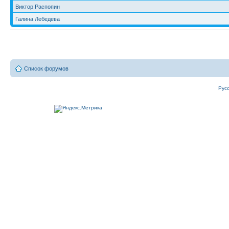
Виктор Распопин
Галина Лебедева
Список форумов
Рус