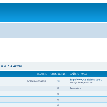
W
X
Y
Z
Другая
ЗВАНИЕ
СООБЩЕНИЯ
САЙТ
,
ОТКУДА
http://www.kandalaksha.org
Администратор
23
город Кандалакша
0
Можайск
0
0
0