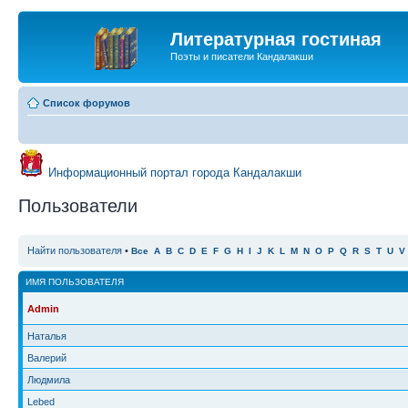
Литературная гостиная
Поэты и писатели Кандалакши
Список форумов
Информационный портал города Кандалакши
Пользователи
Найти пользователя
•
Все
A
B
C
D
E
F
G
H
I
J
K
L
M
N
O
P
Q
R
S
T
U
V
ИМЯ ПОЛЬЗОВАТЕЛЯ
Admin
Наталья
Валерий
Людмила
Lebed