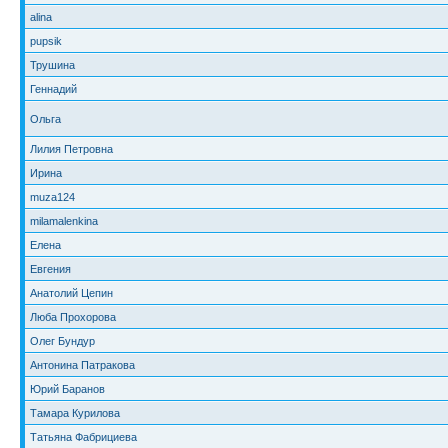
alina
pupsik
Трушина
Геннадий
Ольга
Лилия Петровна
Ирина
muza124
milamalenkina
Елена
Евгения
Анатолий Цепин
Люба Прохорова
Олег Бундур
Антонина Патракова
Юрий Баранов
Тамара Курилова
Татьяна Фабрициева