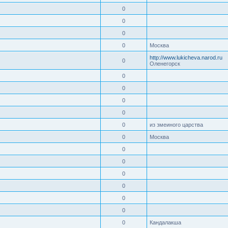
0
0
0
0
Москва
http://www.lukicheva.narod.ru
0
Оленегорск
0
0
0
0
0
из змеиного царства
0
Москва
0
0
0
0
0
0
0
Кандалакша