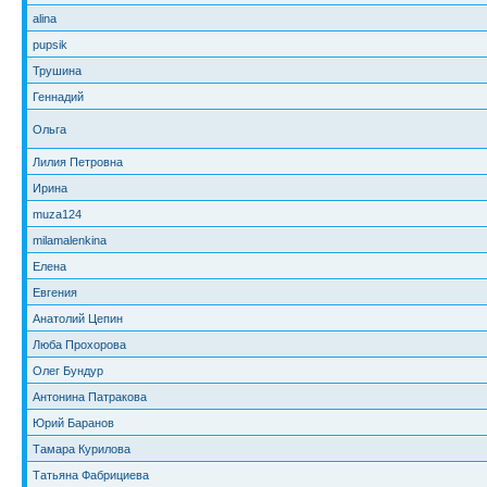
alina
pupsik
Трушина
Геннадий
Ольга
Лилия Петровна
Ирина
muza124
milamalenkina
Елена
Евгения
Анатолий Цепин
Люба Прохорова
Олег Бундур
Антонина Патракова
Юрий Баранов
Тамара Курилова
Татьяна Фабрициева