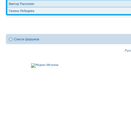
Виктор Распопин
Галина Лебедева
Список форумов
Рус