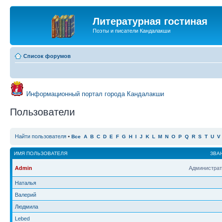
Литературная гостиная
Поэты и писатели Кандалакши
Список форумов
Информационный портал города Кандалакши
Пользователи
Найти пользователя
•
Все
A
B
C
D
E
F
G
H
I
J
K
L
M
N
O
P
Q
R
S
T
U
V
ИМЯ ПОЛЬЗОВАТЕЛЯ
ЗВА
Admin
Администрат
Наталья
Валерий
Людмила
Lebed