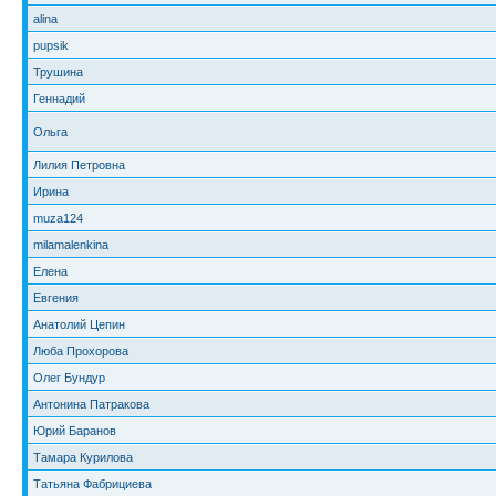
alina
pupsik
Трушина
Геннадий
Ольга
Лилия Петровна
Ирина
muza124
milamalenkina
Елена
Евгения
Анатолий Цепин
Люба Прохорова
Олег Бундур
Антонина Патракова
Юрий Баранов
Тамара Курилова
Татьяна Фабрициева