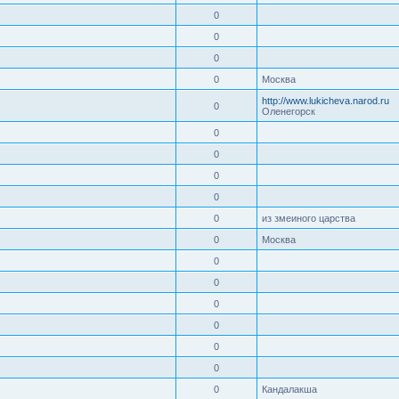
0
0
0
0
Москва
http://www.lukicheva.narod.ru
0
Оленегорск
0
0
0
0
0
из змеиного царства
0
Москва
0
0
0
0
0
0
0
Кандалакша