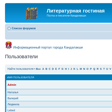
Литературная гостиная
Поэты и писатели Кандалакши
Список форумов
Информационный портал города Кандалакши
Пользователи
Найти пользователя
•
Все
A
B
C
D
E
F
G
H
I
J
K
L
M
N
O
P
Q
R
S
T
U
V
ИМЯ ПОЛЬЗОВАТЕЛЯ
Admin
Наталья
Валерий
Людмила
Lebed