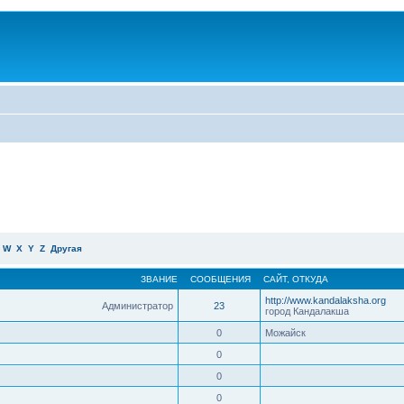
W
X
Y
Z
Другая
ЗВАНИЕ
СООБЩЕНИЯ
САЙТ
,
ОТКУДА
http://www.kandalaksha.org
Администратор
23
город Кандалакша
0
Можайск
0
0
0