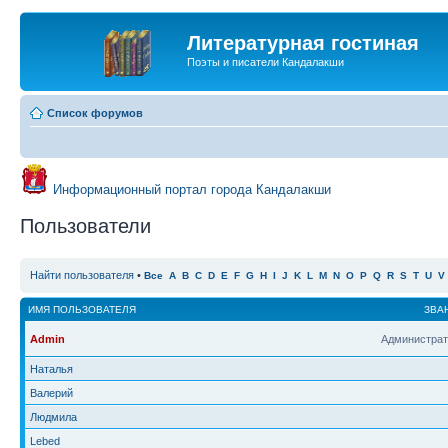
Литературная гостиная
Поэты и писатели Кандалакши
Список форумов
Информационный портал города Кандалакши
Пользователи
Найти пользователя
•
Все
A
B
C
D
E
F
G
H
I
J
K
L
M
N
O
P
Q
R
S
T
U
V
ИМЯ ПОЛЬЗОВАТЕЛЯ
ЗВА
Admin
Администрат
Наталья
Валерий
Людмила
Lebed