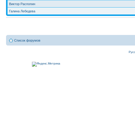
Виктор Распопин
Галина Лебедева
Список форумов
Рус