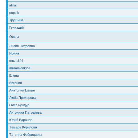
alina
pupsik
Трушина
Геннадий
Ольга
Лилия Петровна
Ирина
muza124
milamalenkina
Елена
Евгения
Анатолий Цепин
Люба Прохорова
Олег Бундур
Антонина Патракова
Юрий Баранов
Тамара Курилова
Татьяна Фабрициева