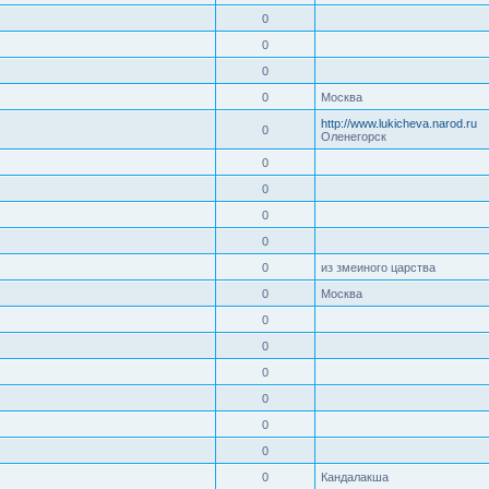
0
0
0
0
Москва
http://www.lukicheva.narod.ru
0
Оленегорск
0
0
0
0
0
из змеиного царства
0
Москва
0
0
0
0
0
0
0
Кандалакша