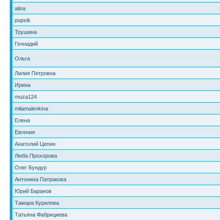
alina
pupsik
Трушина
Геннадий
Ольга
Лилия Петровна
Ирина
muza124
milamalenkina
Елена
Евгения
Анатолий Цепин
Люба Прохорова
Олег Бундур
Антонина Патракова
Юрий Баранов
Тамара Курилова
Татьяна Фабрициева