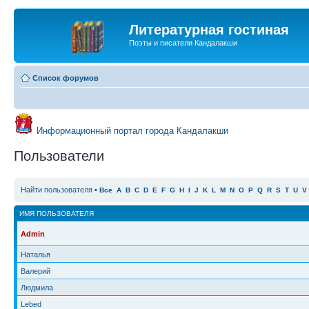
Литературная гостиная
Поэты и писатели Кандалакши
Список форумов
Информационный портал города Кандалакши
Пользователи
Найти пользователя
•
Все
A
B
C
D
E
F
G
H
I
J
K
L
M
N
O
P
Q
R
S
T
U
V
ИМЯ ПОЛЬЗОВАТЕЛЯ
Admin
Наталья
Валерий
Людмила
Lebed