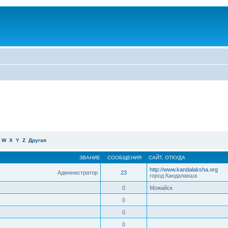
W
X
Y
Z
Другая
ЗВАНИЕ
СООБЩЕНИЯ
САЙТ
,
ОТКУДА
http://www.kandalaksha.org
Администратор
23
город Кандалакша
0
Можайск
0
0
0