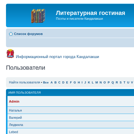
Литературная гостиная
Поэты и писатели Кандалакши
Список форумов
Информационный портал города Кандалакши
Пользователи
Найти пользователя
•
Все
A
B
C
D
E
F
G
H
I
J
K
L
M
N
O
P
Q
R
S
T
U
V
ИМЯ ПОЛЬЗОВАТЕЛЯ
Admin
Наталья
Валерий
Людмила
Lebed