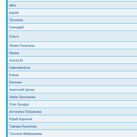
alina
pupsik
Трушина
Геннадий
Ольга
Лилия Петровна
Ирина
muza124
milamalenkina
Елена
Евгения
Анатолий Цепин
Люба Прохорова
Олег Бундур
Антонина Патракова
Юрий Баранов
Тамара Курилова
Татьяна Фабрициева