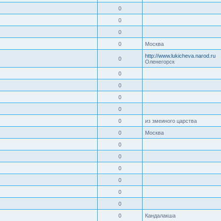
0
0
0
0
Москва
http://www.lukicheva.narod.ru
0
Оленегорск
0
0
0
0
0
из змеиного царства
0
Москва
0
0
0
0
0
0
0
Кандалакша