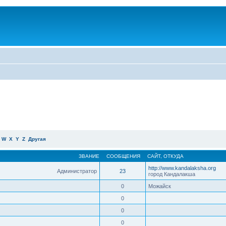
W
X
Y
Z
Другая
ЗВАНИЕ
СООБЩЕНИЯ
САЙТ
,
ОТКУДА
http://www.kandalaksha.org
Администратор
23
город Кандалакша
0
Можайск
0
0
0