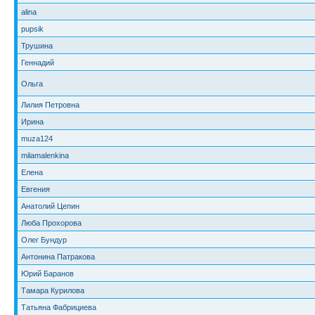
alina
pupsik
Трушина
Геннадий
Ольга
Лилия Петровна
Ирина
muza124
milamalenkina
Елена
Евгения
Анатолий Цепин
Люба Прохорова
Олег Бундур
Антонина Патракова
Юрий Баранов
Тамара Курилова
Татьяна Фабрициева