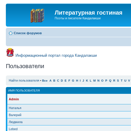
Литературная гостиная
Поэты и писатели Кандалакши
Список форумов
Информационный портал города Кандалакши
Пользователи
Найти пользователя
•
Все
A
B
C
D
E
F
G
H
I
J
K
L
M
N
O
P
Q
R
S
T
U
V
ИМЯ ПОЛЬЗОВАТЕЛЯ
Admin
Наталья
Валерий
Людмила
Lebed