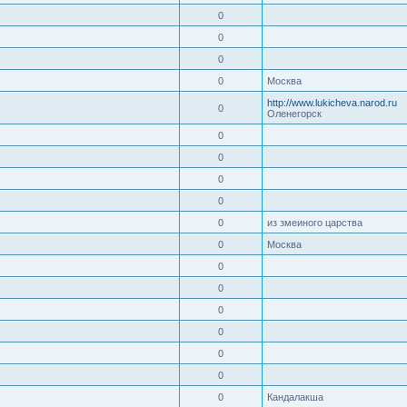
0
0
0
0
Москва
http://www.lukicheva.narod.ru
0
Оленегорск
0
0
0
0
0
из змеиного царства
0
Москва
0
0
0
0
0
0
0
Кандалакша