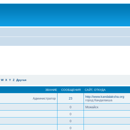
W
X
Y
Z
Другая
ЗВАНИЕ
СООБЩЕНИЯ
САЙТ
,
ОТКУДА
http://www.kandalaksha.org
Администратор
23
город Кандалакша
0
Можайск
0
0
0