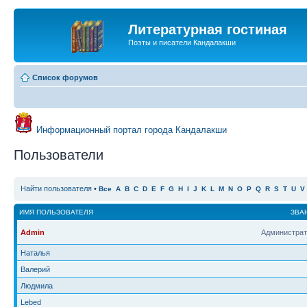
Литературная гостиная
Поэты и писатели Кандалакши
Список форумов
Информационный портал города Кандалакши
Пользователи
Найти пользователя
•
Все
A
B
C
D
E
F
G
H
I
J
K
L
M
N
O
P
Q
R
S
T
U
V
ИМЯ ПОЛЬЗОВАТЕЛЯ
ЗВА
Admin
Администрат
Наталья
Валерий
Людмила
Lebed