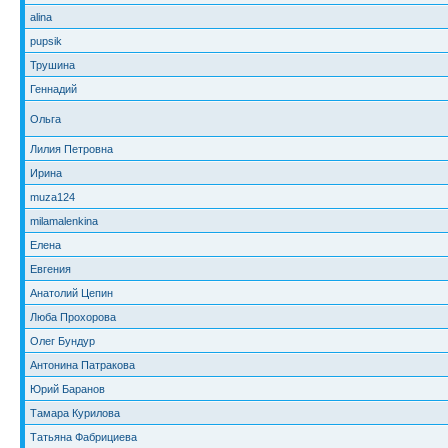
alina
pupsik
Трушина
Геннадий
Ольга
Лилия Петровна
Ирина
muza124
milamalenkina
Елена
Евгения
Анатолий Цепин
Люба Прохорова
Олег Бундур
Антонина Патракова
Юрий Баранов
Тамара Курилова
Татьяна Фабрициева