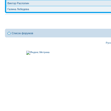
Виктор Распопин
Галина Лебедева
Список форумов
Рус