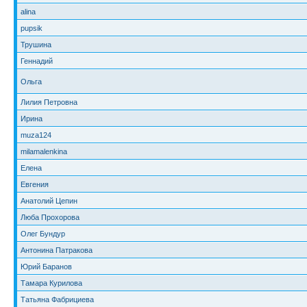
alina
pupsik
Трушина
Геннадий
Ольга
Лилия Петровна
Ирина
muza124
milamalenkina
Елена
Евгения
Анатолий Цепин
Люба Прохорова
Олег Бундур
Антонина Патракова
Юрий Баранов
Тамара Курилова
Татьяна Фабрициева