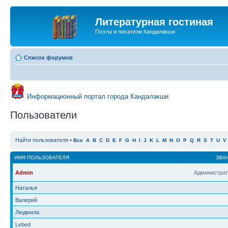
Литературная гостиная
Поэты и писатели Кандалакши
Список форумов
Информационный портал города Кандалакши
Пользователи
Найти пользователя
•
Все
A
B
C
D
E
F
G
H
I
J
K
L
M
N
O
P
Q
R
S
T
U
V
ИМЯ ПОЛЬЗОВАТЕЛЯ
ЗВА
Admin
Администрат
Наталья
Валерий
Людмила
Lebed