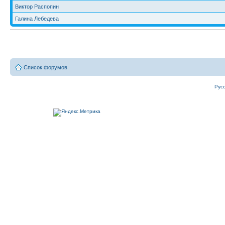
Виктор Распопин
Галина Лебедева
Список форумов
Рус