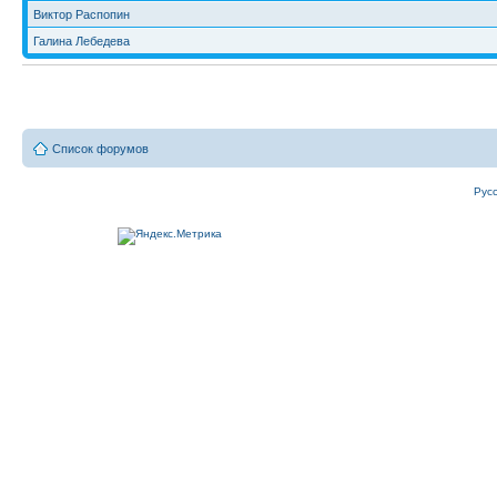
Виктор Распопин
Галина Лебедева
Список форумов
Рус