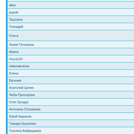
alina
pupsik
Трушина
Геннадий
Ольга
Лилия Петровна
Ирина
muza124
milamalenkina
Елена
Евгения
Анатолий Цепин
Люба Прохорова
Олег Бундур
Антонина Патракова
Юрий Баранов
Тамара Курилова
Татьяна Фабрициева