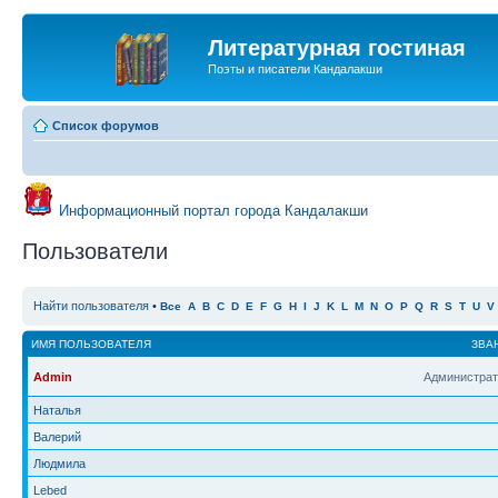
Литературная гостиная
Поэты и писатели Кандалакши
Список форумов
Информационный портал города Кандалакши
Пользователи
Найти пользователя
•
Все
A
B
C
D
E
F
G
H
I
J
K
L
M
N
O
P
Q
R
S
T
U
V
ИМЯ ПОЛЬЗОВАТЕЛЯ
ЗВА
Admin
Администрат
Наталья
Валерий
Людмила
Lebed