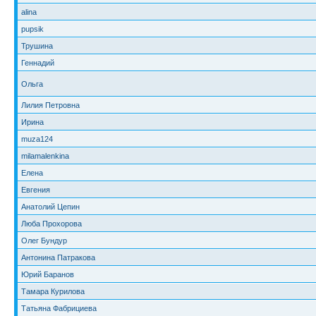
alina
pupsik
Трушина
Геннадий
Ольга
Лилия Петровна
Ирина
muza124
milamalenkina
Елена
Евгения
Анатолий Цепин
Люба Прохорова
Олег Бундур
Антонина Патракова
Юрий Баранов
Тамара Курилова
Татьяна Фабрициева