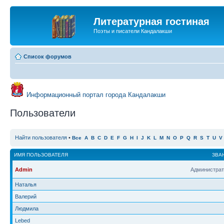
Литературная гостиная
Поэты и писатели Кандалакши
Список форумов
Информационный портал города Кандалакши
Пользователи
Найти пользователя
•
Все
A
B
C
D
E
F
G
H
I
J
K
L
M
N
O
P
Q
R
S
T
U
V
ИМЯ ПОЛЬЗОВАТЕЛЯ
ЗВА
Admin
Администрат
Наталья
Валерий
Людмила
Lebed