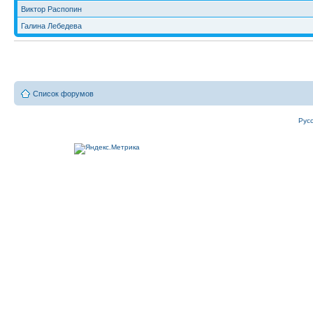
Виктор Распопин
Галина Лебедева
Список форумов
Рус