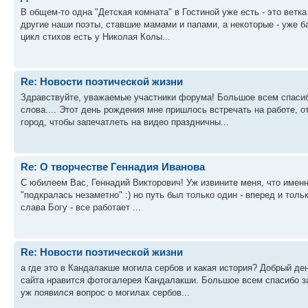
В общем-то одна "Детская комната" в Гостиной уже есть - это ветк
другие наши поэты, ставшие мамами и папами, а некоторые - уже
цикл стихов есть у Николая Колы...
Re: Новости поэтической жизни
Здравствуйте, уважаемые участники форума! Большое всем спасиб
слова.... Этот день рождения мне пришлось встречать на работе, 
город, чтобы запечатлеть на видео праздничны...
Re: О творчестве Геннадия Иванова
С юбилеем Вас, Геннадий Викторович! Уж извините меня, что именн
"подкралась незаметно" :) но путь был только один - вперед и толь
слава Богу - все работает ...
Re: Новости поэтической жизни
а где это в Кандалакше могила сербов и какая история? Добрый де
сайта нравится фотогалерея Кандалакши. Большое всем спасибо за 
уж появился вопрос о могилах сербов...