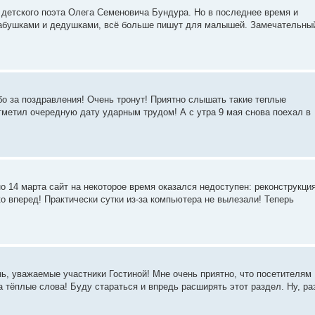
а детского поэта Олега Семеновича Бундура. Но в последнее время и
 бабушками и дедушками, всё больше пишут для малышей. Замечательны
о за поздравления! Очень тронут! Приятно слышать такие теплые
отметил очередную дату ударным трудом! А с утра 9 мая снова поехал в
о 14 марта сайт на некоторое время оказался недоступен: реконструкци
ко вперед! Практически сутки из-за компьютера не вылезали! Теперь
нь, уважаемые участники Гостиной! Мне очень приятно, что посетителям
тёплые слова! Буду стараться и впредь расширять этот раздел. Ну, ра