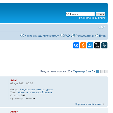
Расширенный поиск
Написать администратору
FAQ
Пользователи
Вход
Результатов поиска: 23 •
Страница
1
из
3
•
1
2
3
Admin
09 дек 2011, 00:06
Форум:
Кандалакша литературная
Тема:
Новости поэтической жизни
Ответы:
293
Просмотры:
744899
Перейти к сообщению
Admin