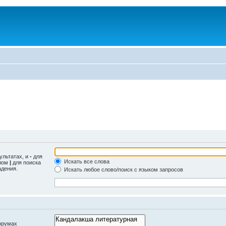
ультатах, и
-
для
Искать все слова
олом
|
для поиска
адения.
Искать любое слово/поиск с языком запросов
орумах