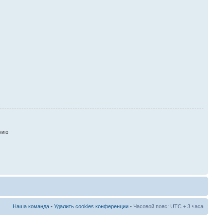
нию
Наша команда
•
Удалить cookies конференции
• Часовой пояс: UTC + 3 часа