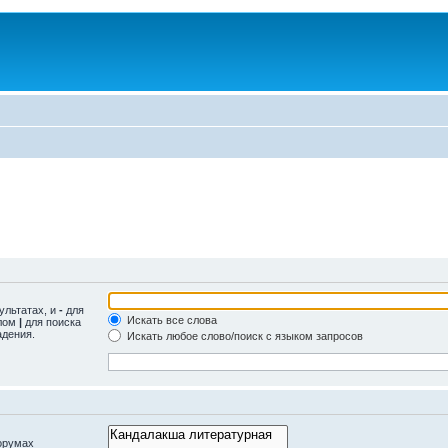
ультатах, и
-
для
Искать все слова
олом
|
для поиска
адения.
Искать любое слово/поиск с языком запросов
орумах