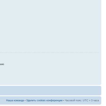
нию
Наша команда
•
Удалить cookies конференции
• Часовой пояс: UTC + 3 часа