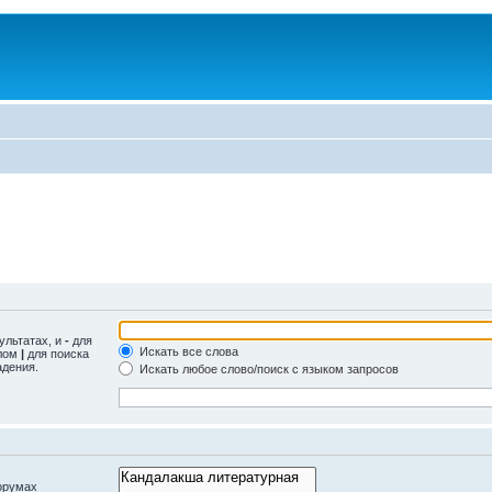
ультатах, и
-
для
Искать все слова
олом
|
для поиска
адения.
Искать любое слово/поиск с языком запросов
орумах