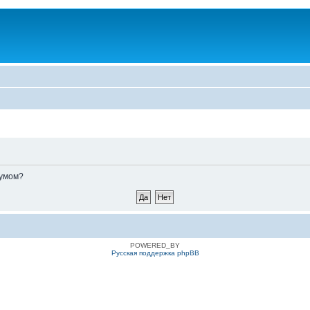
румом?
POWERED_BY
Русская поддержка phpBB