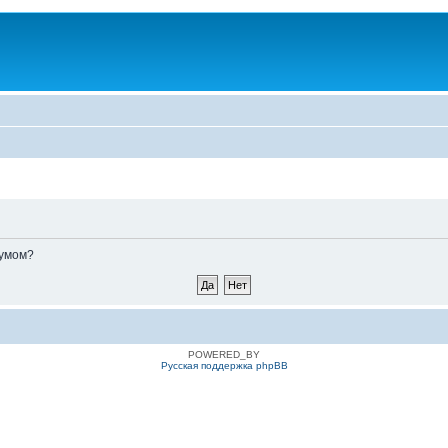
румом?
POWERED_BY
Русская поддержка phpBB