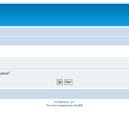
румом?
POWERED_BY
Русская поддержка phpBB