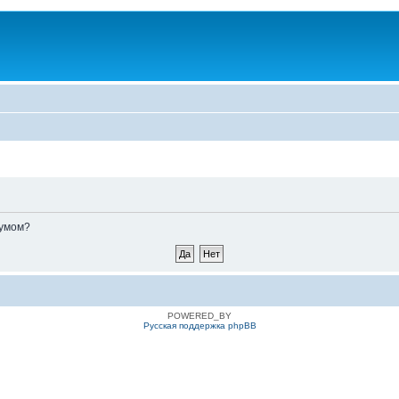
румом?
POWERED_BY
Русская поддержка phpBB