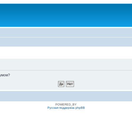
румом?
POWERED_BY
Русская поддержка phpBB