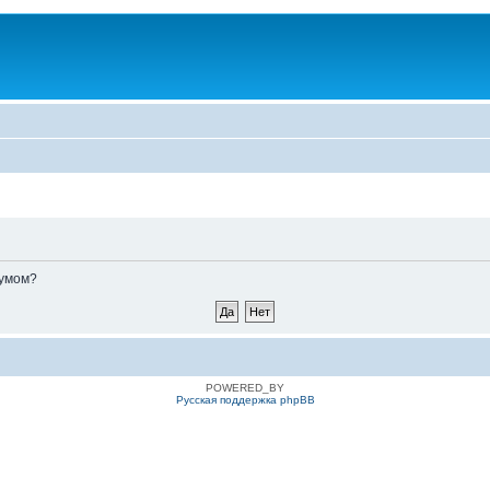
румом?
POWERED_BY
Русская поддержка phpBB