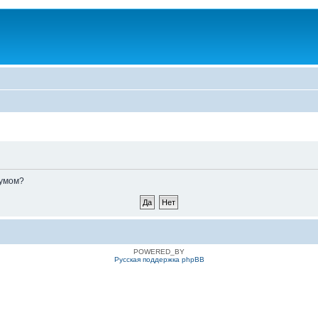
румом?
POWERED_BY
Русская поддержка phpBB