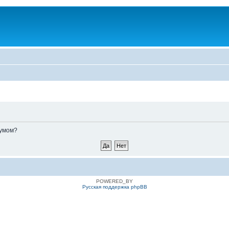
румом?
POWERED_BY
Русская поддержка phpBB