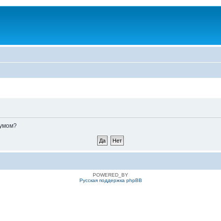
румом?
POWERED_BY
Русская поддержка phpBB