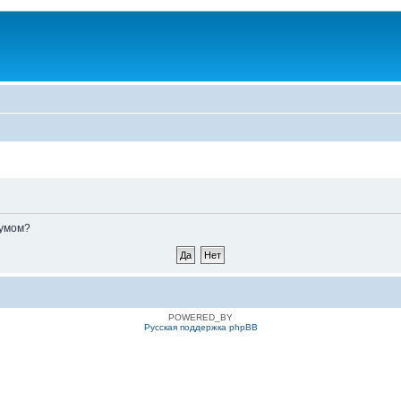
румом?
POWERED_BY
Русская поддержка phpBB