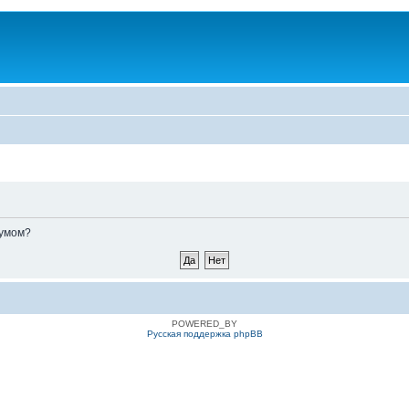
румом?
POWERED_BY
Русская поддержка phpBB