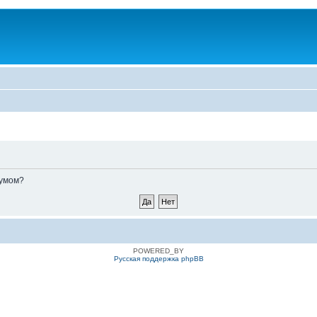
румом?
POWERED_BY
Русская поддержка phpBB