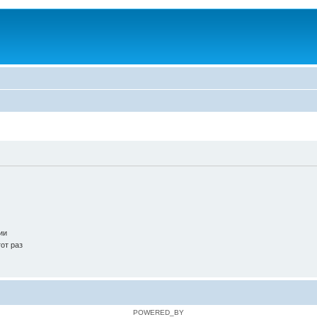
ии
от раз
POWERED_BY