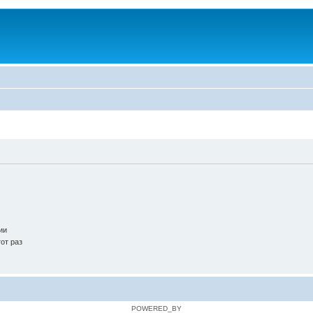
ии
от раз
POWERED_BY