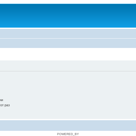
ии
от раз
POWERED_BY