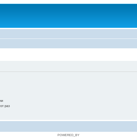
ии
от раз
POWERED_BY