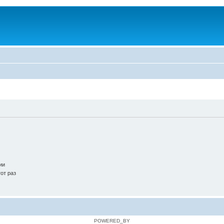
ии
от раз
POWERED_BY