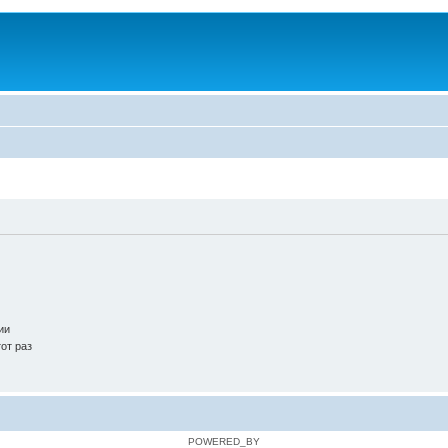
ии
от раз
POWERED_BY