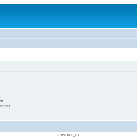
ии
от раз
POWERED_BY