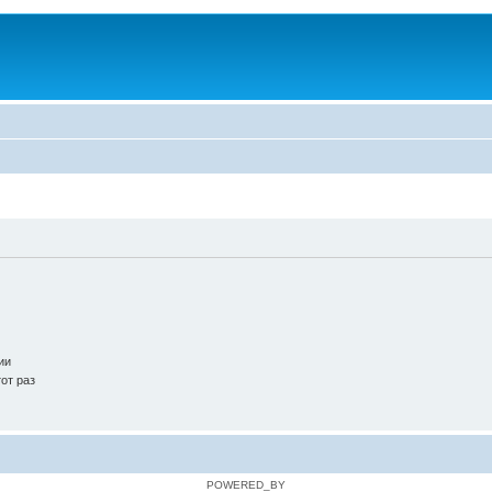
ии
от раз
POWERED_BY