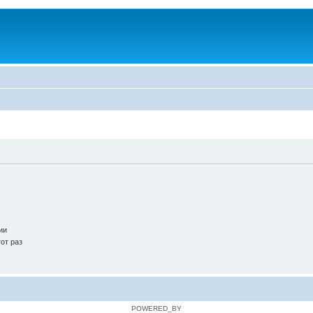
ии
от раз
POWERED_BY